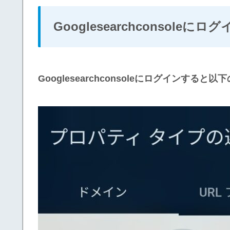
Googlesearchconsoleに
Googlesearchconsoleにログインす