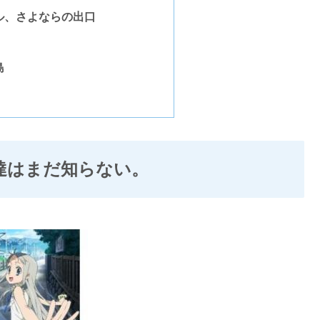
ル、さよならの出口
島
達はまだ知らない。