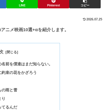
LINE
Pinterest
コピー
2026.07.25
アニメ映画10選+αを紹介します。
次
の名前を僕達はまだ知らない。
に約束の花をかざろう
もの雨と雪
まり
ってるんだ