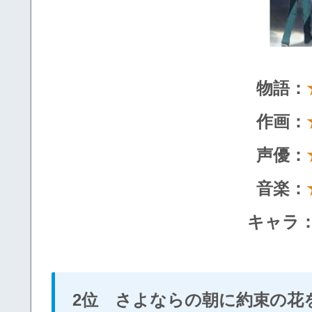
物語：
作画：
声優：
音楽：
キャラ
2位 さよならの朝に約束の花