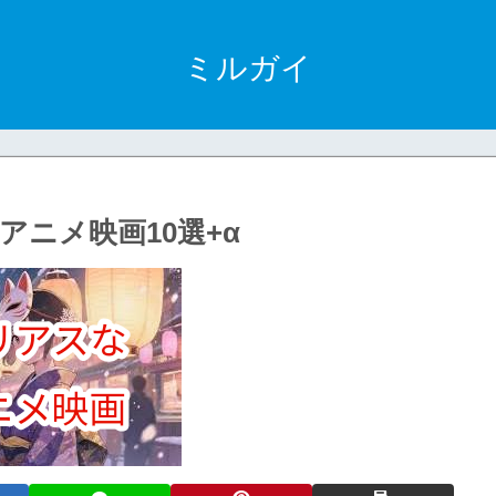
ミルガイ
ニメ映画10選+α