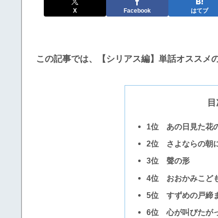
X
Facebook
はてブ
この記事では、【シリアス編】単話オススメの
目
1位 あの日見た花
2位 さよならの朝
3位 聲の形
4位 おおかみこど
5位 すずめの戸締
6位 心が叫びたが