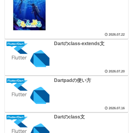
2026.07.22
Dartのclass-extends文
Flutter/Dart
2026.07.20
Dartpadの使い方
Flutter/Dart
2026.07.16
Dartのclass文
Flutter/Dart