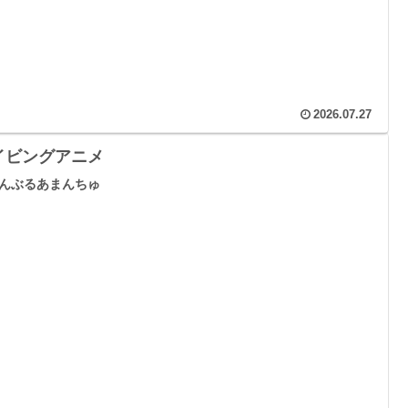
2026.07.27
イビングアニメ
んぶるあまんちゅ